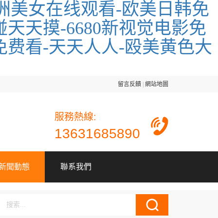
洲美女在线观看-欧美日韩免
天天摸-6680新视觉电影免
v免费看-天天人人-殴美黄色大
留言反饋
|
網站地圖
服務熱線:
13631685890
新聞動態
聯系我們