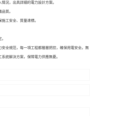
入情況，出具詳細的電力設計方案。
備品質。
保施工安全、質量達標。
。
定。
力安全規范，每一項工程都層層把控，確保用電安全。無
工系統解決方案，保障電力供應無憂。