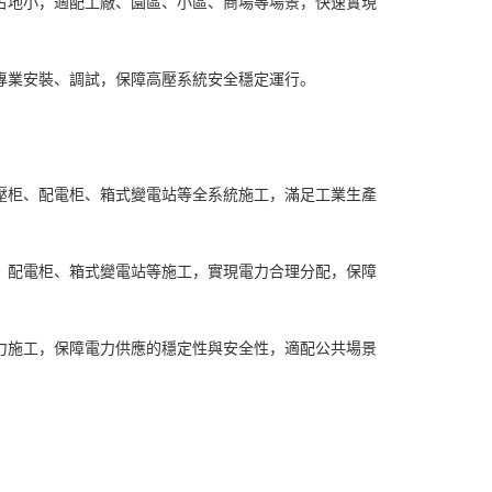
占地小，適配工廠、園區、小區、商場等場景，快速實現
專業安裝、調試，保障高壓系統安全穩定運行。
壓柜、配電柜、箱式變電站等全系統施工，滿足工業生產
。
、配電柜、箱式變電站等施工，實現電力合理分配，保障
力施工，保障電力供應的穩定性與安全性，適配公共場景