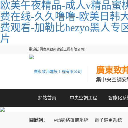
欧美午夜精品-成人v精品蜜
费在线-久久噜噜-欧美日韩大
费观看-加勒比hezyo黑人
片
歡迎訪問廣東致邦建設工程有限公司！
廣東致
集中央空調安
網站首頁
中央空調工程
智能化系
關鍵詞：
wifi網絡覆蓋系統
電子巡更系統