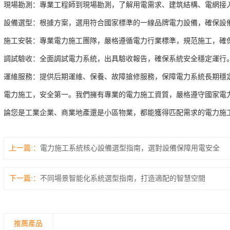
現場勘測：專業工程師到現場勘測，了解用電需求、建筑結構、電網接
設備選型：根據方案，選用符合國家標準的一線品牌電力設備，確保設
施工安裝：專業電力施工團隊，嚴格遵循電力行業標準，規范施工，確
調試驗收：全面調試電力系統，出具驗收報告，確保系統安全穩定運行
運維服務：提供后期運維、保養、故障搶修服務，保障電力系統長期穩
電力施工，安全第一。我們擁有專業的電力施工資質，嚴格遵守國家電
論您是工業企業、商業地產還是小區物業，都能獲得匹配需求的電力施
上一篇:
電力施工系統核心設備選型指南，選對設備保障用電安全
下一篇:
不同場景智能化系統選型指南，打造適配的智慧空間
推薦產品