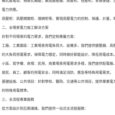
箱式變電站：預裝式箱變，集成變壓器、高壓柜、低壓柜，安裝便捷、
電力供應。
高壓柜：高壓開關柜、環網柜等，實現高壓電力的控制、保護、計量，
二、全場景電力施工解決方案
針對不同場景的電力需求，我們定制專屬方案：
工廠、工業園區：工業場景用電負荷大、設備多，我們提供變壓器、高
的大負荷用電需求，保障電力穩定，同時做好節能設計，降低用電成本
小區、寫字樓、商場：民用、商業場景用電需求多樣，我們提供配電箱
居民、員工、顧客的用電安全，同時滿足消防、應急等特殊用電需求。
基礎設施、公共項目：針對學校、醫院、交通等公共項目，提供專業電
的特殊用電標準。
三、全流程專業服務
從方案設計到后期運維，我們提供一站式全流程服務：